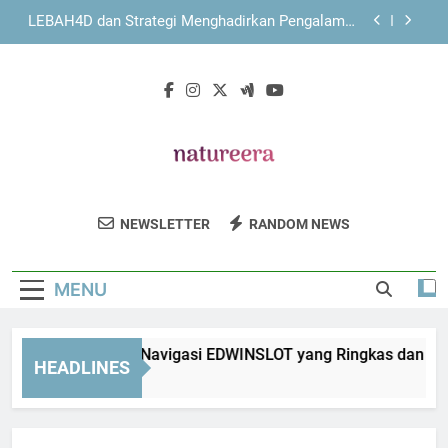
Skip
KAYA787 dan Peran Teknologi dalam Mendukung
to
Kenyamanan Pengguna Modern
content
Panduan Menjelajahi KAYA787 secara Efisien
melalui Berbagai Perangkat
Mengenal Sistem Navigasi EDWINSLOT yang
Ringkas dan Mudah Dipahami Pengguna
LEBAH4D dan Strategi Menghadirkan Pengalaman
Pengguna yang Nyaman dan Terarah
Nature Era
KAYA787 dan Peran Teknologi dalam Mendukung
Jelajahi Tips Dan Informasi Tentang
Kenyamanan Pengguna Modern
NEWSLETTER
RANDOM NEWS
Gaya Hidup Alami Di Nature Era.
Panduan Menjelajahi KAYA787 secara Efisien
melalui Berbagai Perangkat
MENU
ngenal Sistem Navigasi EDWINSLOT yang Ringkas dan Muda
HEADLINES
Weeks Ago