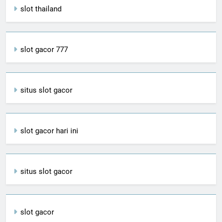
slot thailand
slot gacor 777
situs slot gacor
slot gacor hari ini
situs slot gacor
slot gacor