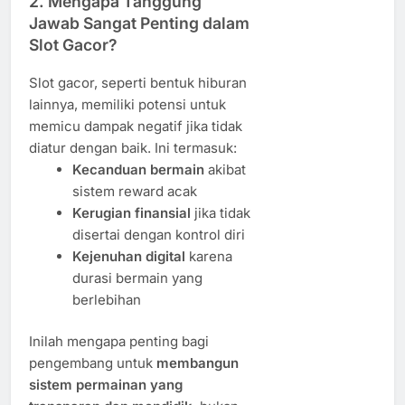
2.
Mengapa Tanggung
Jawab Sangat Penting dalam
Slot Gacor?
Slot gacor, seperti bentuk hiburan
lainnya, memiliki potensi untuk
memicu dampak negatif jika tidak
diatur dengan baik. Ini termasuk:
Kecanduan bermain
akibat
sistem reward acak
Kerugian finansial
jika tidak
disertai dengan kontrol diri
Kejenuhan digital
karena
durasi bermain yang
berlebihan
Inilah mengapa penting bagi
pengembang untuk
membangun
sistem permainan yang