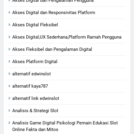
Akses Digital dan Pengalaman Pengguna
Akses Digital dan Responsivitas Platform
Akses Digital Fleksibel
Akses Digital,UX Sederhana,Platform Ramah Pengguna
Akses Fleksibel dan Pengalaman Digital
Akses Platform Digital
alternatif edwinslot
alternatif kaya787
alternatif link edwinslot
Analisis & Strategi Slot
Analisis Game Digital Psikologi Pemain Edukasi Slot
Online Fakta dan Mitos