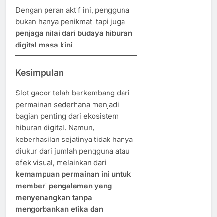
Dengan peran aktif ini, pengguna
bukan hanya penikmat, tapi juga
penjaga nilai dari budaya hiburan
digital masa kini
.
Kesimpulan
Slot gacor telah berkembang dari
permainan sederhana menjadi
bagian penting dari ekosistem
hiburan digital. Namun,
keberhasilan sejatinya tidak hanya
diukur dari jumlah pengguna atau
efek visual, melainkan dari
kemampuan permainan ini untuk
memberi pengalaman yang
menyenangkan tanpa
mengorbankan etika dan