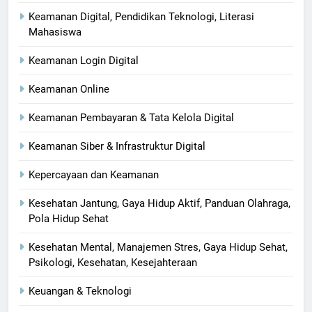
Keamanan Digital, Pendidikan Teknologi, Literasi
Mahasiswa
Keamanan Login Digital
Keamanan Online
Keamanan Pembayaran & Tata Kelola Digital
Keamanan Siber & Infrastruktur Digital
Kepercayaan dan Keamanan
Kesehatan Jantung, Gaya Hidup Aktif, Panduan Olahraga,
Pola Hidup Sehat
Kesehatan Mental, Manajemen Stres, Gaya Hidup Sehat,
Psikologi, Kesehatan, Kesejahteraan
Keuangan & Teknologi