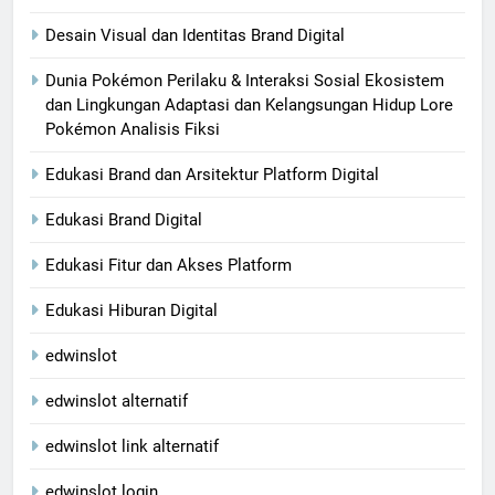
Desain Visual dan Identitas Brand Digital
Dunia Pokémon Perilaku & Interaksi Sosial Ekosistem
dan Lingkungan Adaptasi dan Kelangsungan Hidup Lore
Pokémon Analisis Fiksi
Edukasi Brand dan Arsitektur Platform Digital
Edukasi Brand Digital
Edukasi Fitur dan Akses Platform
Edukasi Hiburan Digital
edwinslot
edwinslot alternatif
edwinslot link alternatif
edwinslot login