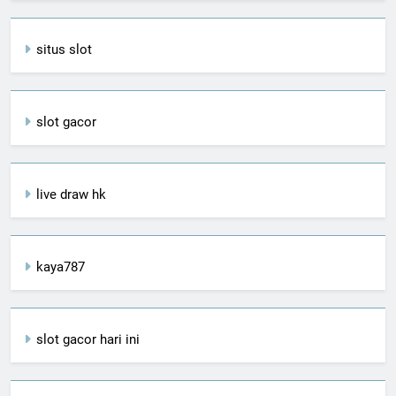
situs slot
slot gacor
live draw hk
kaya787
slot gacor hari ini