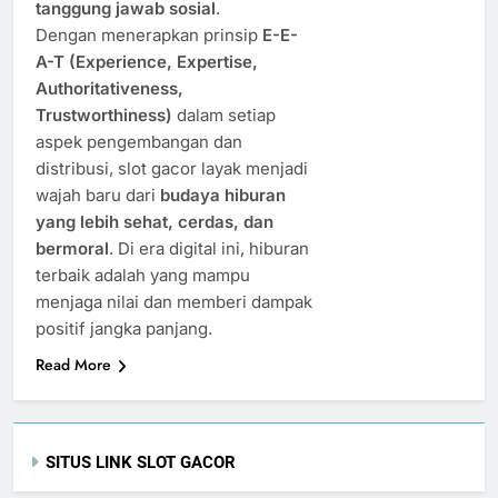
tanggung jawab sosial
.
Dengan menerapkan prinsip
E-E-
A-T (Experience, Expertise,
Authoritativeness,
Trustworthiness)
dalam setiap
aspek pengembangan dan
distribusi, slot gacor layak menjadi
wajah baru dari
budaya hiburan
yang lebih sehat, cerdas, dan
bermoral
. Di era digital ini, hiburan
terbaik adalah yang mampu
menjaga nilai dan memberi dampak
positif jangka panjang.
Read More
SITUS LINK SLOT GACOR