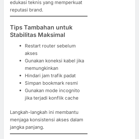
edukasi teknis yang memperkuat
reputasi brand.
Tips Tambahan untuk
Stabilitas Maksimal
Restart router sebelum
akses
Gunakan koneksi kabel jika
memungkinkan
Hindari jam trafik padat
Simpan bookmark resmi
Gunakan mode incognito
jika terjadi konflik cache
Langkah-langkah ini membantu
menjaga konsistensi akses dalam
jangka panjang.