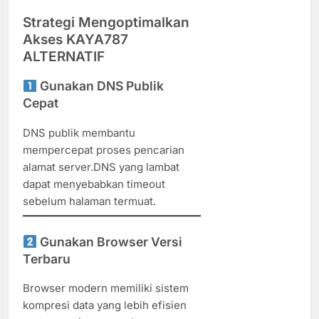
Strategi Mengoptimalkan
Akses KAYA787
ALTERNATIF
Gunakan DNS Publik
Cepat
DNS publik membantu
mempercepat proses pencarian
alamat server.DNS yang lambat
dapat menyebabkan timeout
sebelum halaman termuat.
Gunakan Browser Versi
Terbaru
Browser modern memiliki sistem
kompresi data yang lebih efisien