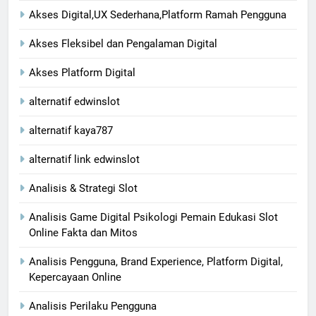
Akses Digital,UX Sederhana,Platform Ramah Pengguna
Akses Fleksibel dan Pengalaman Digital
Akses Platform Digital
alternatif edwinslot
alternatif kaya787
alternatif link edwinslot
Analisis & Strategi Slot
Analisis Game Digital Psikologi Pemain Edukasi Slot
Online Fakta dan Mitos
Analisis Pengguna, Brand Experience, Platform Digital,
Kepercayaan Online
Analisis Perilaku Pengguna