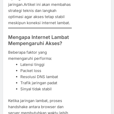
jaringan.Artikel ini akan membahas
strategi teknis dan langkah
optimasi agar akses tetap stabil
meskipun koneksi internet lambat.
Mengapa Internet Lambat
Mempengaruhi Akses?
Beberapa faktor yang
memengaruhi performa:
Latensi tinggi
Packet loss
Resolusi DNS lambat
Trafik jaringan padat
Sinyal tidak stabil
Ketika jaringan lambat, proses
handshake antara browser dan
server membutuhkan waktu lebih