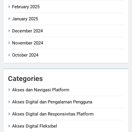
February 2025
January 2025
December 2024
November 2024
October 2024
Categories
Akses dan Navigasi Platform
Akses Digital dan Pengalaman Pengguna
Akses Digital dan Responsivitas Platform
Akses Digital Fleksibel