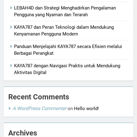
LEBAH4D dan Strategi Menghadirkan Pengalaman
Pengguna yang Nyaman dan Terarah
KAYA787 dan Peran Teknologi dalam Mendukung
Kenyamanan Pengguna Modern
Panduan Menjelajahi KAYA787 secara Efisien melalui
Berbagai Perangkat
KAYA787 dengan Navigasi Praktis untuk Mendukung
Aktivitas Digital
Recent Comments
A WordPress Commenter
on
Hello world!
Archives