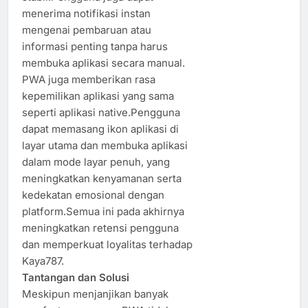
menerima notifikasi instan
mengenai pembaruan atau
informasi penting tanpa harus
membuka aplikasi secara manual.
PWA juga memberikan rasa
kepemilikan aplikasi yang sama
seperti aplikasi native.Pengguna
dapat memasang ikon aplikasi di
layar utama dan membuka aplikasi
dalam mode layar penuh, yang
meningkatkan kenyamanan serta
kedekatan emosional dengan
platform.Semua ini pada akhirnya
meningkatkan retensi pengguna
dan memperkuat loyalitas terhadap
Kaya787.
Tantangan dan Solusi
Meskipun menjanjikan banyak