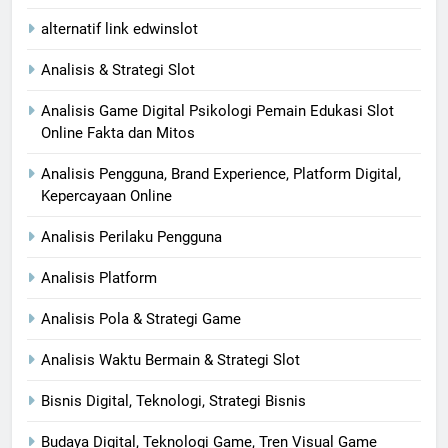
alternatif link edwinslot
Analisis & Strategi Slot
Analisis Game Digital Psikologi Pemain Edukasi Slot
Online Fakta dan Mitos
Analisis Pengguna, Brand Experience, Platform Digital,
Kepercayaan Online
Analisis Perilaku Pengguna
Analisis Platform
Analisis Pola & Strategi Game
Analisis Waktu Bermain & Strategi Slot
Bisnis Digital, Teknologi, Strategi Bisnis
Budaya Digital, Teknologi Game, Tren Visual Game