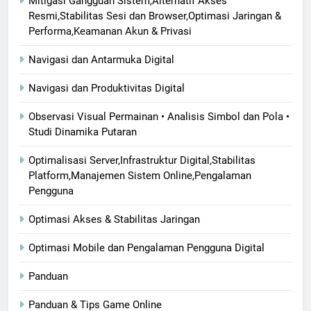
Mitigasi Gangguan Sistem,Alternatif Akses
Resmi,Stabilitas Sesi dan Browser,Optimasi Jaringan &
Performa,Keamanan Akun & Privasi
Navigasi dan Antarmuka Digital
Navigasi dan Produktivitas Digital
Observasi Visual Permainan • Analisis Simbol dan Pola •
Studi Dinamika Putaran
Optimalisasi Server,Infrastruktur Digital,Stabilitas
Platform,Manajemen Sistem Online,Pengalaman
Pengguna
Optimasi Akses & Stabilitas Jaringan
Optimasi Mobile dan Pengalaman Pengguna Digital
Panduan
Panduan & Tips Game Online