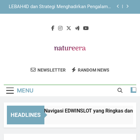
Skip
KAYA787 dan Peran Teknologi dalam Mendukung
to
Kenyamanan Pengguna Modern
content
Panduan Menjelajahi KAYA787 secara Efisien
melalui Berbagai Perangkat
Mengenal Sistem Navigasi EDWINSLOT yang
Ringkas dan Mudah Dipahami Pengguna
LEBAH4D dan Strategi Menghadirkan Pengalaman
Pengguna yang Nyaman dan Terarah
Nature Era
KAYA787 dan Peran Teknologi dalam Mendukung
Jelajahi Tips Dan Informasi Tentang
Kenyamanan Pengguna Modern
NEWSLETTER
RANDOM NEWS
Gaya Hidup Alami Di Nature Era.
Panduan Menjelajahi KAYA787 secara Efisien
melalui Berbagai Perangkat
MENU
ngenal Sistem Navigasi EDWINSLOT yang Ringkas dan Muda
HEADLINES
Weeks Ago