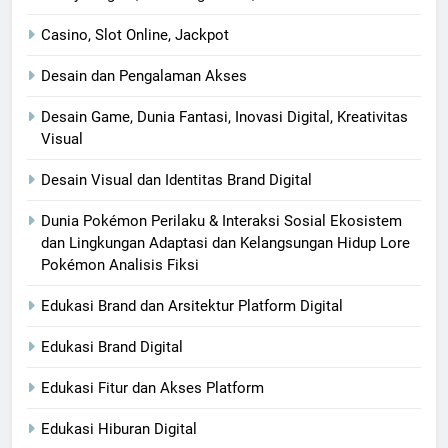
Casino, Slot Online, Jackpot
Desain dan Pengalaman Akses
Desain Game, Dunia Fantasi, Inovasi Digital, Kreativitas
Visual
Desain Visual dan Identitas Brand Digital
Dunia Pokémon Perilaku & Interaksi Sosial Ekosistem
dan Lingkungan Adaptasi dan Kelangsungan Hidup Lore
Pokémon Analisis Fiksi
Edukasi Brand dan Arsitektur Platform Digital
Edukasi Brand Digital
Edukasi Fitur dan Akses Platform
Edukasi Hiburan Digital