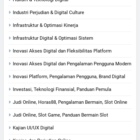
Industri Perjudian & Digital Culture
Infrastruktur & Optimasi Kinerja
Infrastruktur Digital & Optimasi Sistem
Inovasi Akses Digital dan Fleksibilitas Platform
Inovasi Akses Digital dan Pengalaman Pengguna Modern
Inovasi Platform, Pengalaman Pengguna, Brand Digital
Investasi, Teknologi Finansial, Panduan Pemula
Judi Online, Horas88, Pengalaman Bermain, Slot Online
Judi Online, Slot Game, Panduan Bermain Slot
Kajian UI/UX Digital