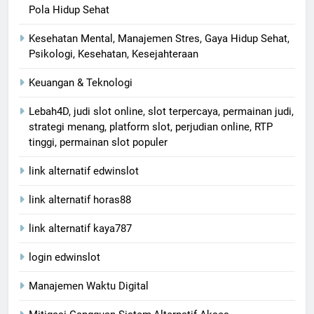
Pola Hidup Sehat
Kesehatan Mental, Manajemen Stres, Gaya Hidup Sehat,
Psikologi, Kesehatan, Kesejahteraan
Keuangan & Teknologi
Lebah4D, judi slot online, slot terpercaya, permainan judi,
strategi menang, platform slot, perjudian online, RTP
tinggi, permainan slot populer
link alternatif edwinslot
link alternatif horas88
link alternatif kaya787
login edwinslot
Manajemen Waktu Digital