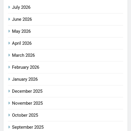
July 2026
June 2026
May 2026
April 2026
March 2026
February 2026
January 2026
December 2025
November 2025
October 2025
September 2025