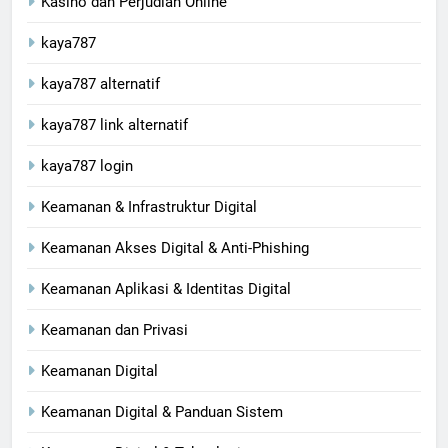
Kasino dan Perjudian Online
kaya787
kaya787 alternatif
kaya787 link alternatif
kaya787 login
Keamanan & Infrastruktur Digital
Keamanan Akses Digital & Anti-Phishing
Keamanan Aplikasi & Identitas Digital
Keamanan dan Privasi
Keamanan Digital
Keamanan Digital & Panduan Sistem