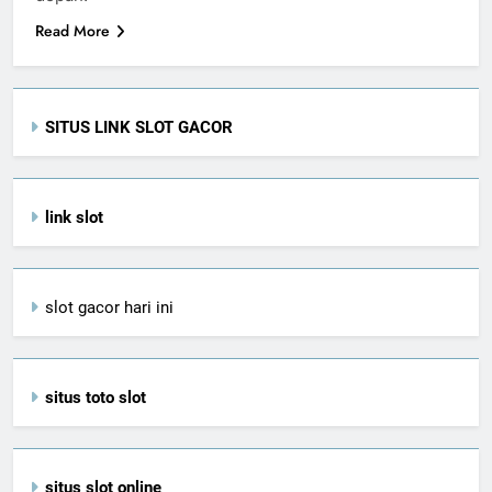
Read More
SITUS LINK SLOT GACOR
link slot
slot gacor hari ini
situs toto slot
situs slot online