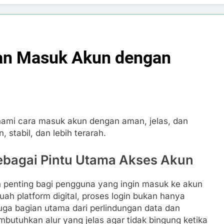
an Masuk Akun dengan
i cara masuk akun dengan aman, jelas, dan
, stabil, dan lebih terarah.
bagai Pintu Utama Akses Akun
 penting bagi pengguna yang ingin masuk ke akun
h platform digital, proses login bukan hanya
uga bagian utama dari perlindungan data dan
tuhkan alur yang jelas agar tidak bingung ketika