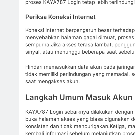
proses KAYA787 Login tetap lebih terlindungi
Periksa Koneksi Internet
Koneksi internet berpengaruh besar terhadap 
menyebabkan halaman gagal dimuat, proses ma
sempurna.Jika akses terasa lambat, penggu
sinyal, atau menunggu beberapa saat sebel
Hindari memasukkan data akun pada jaringan 
tidak memiliki perlindungan yang memadai, 
saat mengakses akun.
Langkah Umum Masuk Akun
KAYA787 Login sebaiknya dilakukan dengan 
buka halaman akses yang biasa digunakan den
konsisten dan tidak mencurigakan.Ketiga, ma
kembali informasi sebelum melanjutkan pros