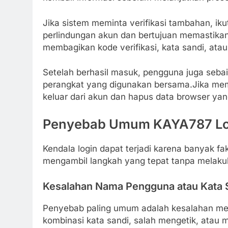
Jika sistem meminta verifikasi tambahan, ikuti
perlindungan akun dan bertujuan memastika
membagikan kode verifikasi, kata sandi, atau
Setelah berhasil masuk, pengguna juga sebai
perangkat yang digunakan bersama.Jika mema
keluar dari akun dan hapus data browser ya
Penyebab Umum KAYA787 Lo
Kendala login dapat terjadi karena banya
mengambil langkah yang tepat tanpa melakuk
Kesalahan Nama Pengguna atau Kata 
Penyebab paling umum adalah kesalahan m
kombinasi kata sandi, salah mengetik, atau 