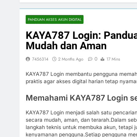
PANDUAN AKSES AKUN DIGITAL
KAYA787 Login: Pandu
Mudah dan Aman
0
7456314
2 Months Ago
17 Mins
KAYA787 Login membantu pengguna memaham
praktis agar akses digital harian tetap nyaman
Memahami KAYA787 Login se
KAYA787 Login menjadi salah satu pencarian
secara mudah, aman, dan terarah.Dalam sebua
langkah teknis untuk membuka akun, tetapi j
kenyamanan pengguna.Setiap pengguna membu