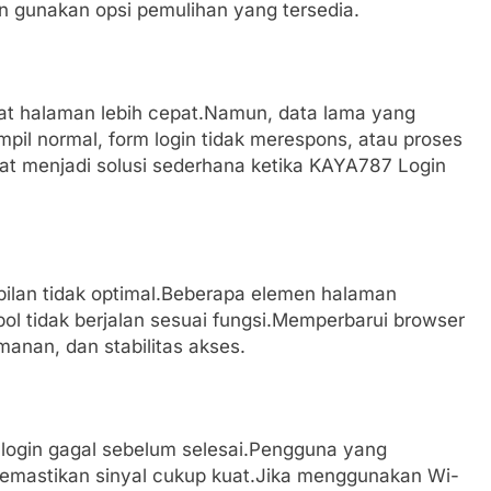
 gunakan opsi pemulihan yang tersedia.
 halaman lebih cepat.Namun, data lama yang
l normal, form login tidak merespons, atau proses
t menjadi solusi sederhana ketika KAYA787 Login
ilan tidak optimal.Beberapa elemen halaman
ol tidak berjalan sesuai fungsi.Memperbarui browser
anan, dan stabilitas akses.
login gagal sebelum selesai.Pengguna yang
memastikan sinyal cukup kuat.Jika menggunakan Wi-