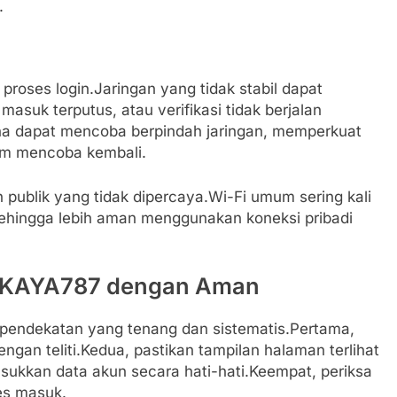
.
proses login.Jaringan yang tidak stabil dapat
suk terputus, atau verifikasi tidak berjalan
na dapat mencoba berpindah jaringan, memperkuat
um mencoba kembali.
publik yang tidak dipercaya.Wi-Fi umum sering kali
sehingga lebih aman menggunakan koneksi pribadi
 KAYA787 dengan Aman
pendekatan yang tenang dan sistematis.Pertama,
gan teliti.Kedua, pastikan tampilan halaman terlihat
sukkan data akun secara hati-hati.Keempat, periksa
es masuk.