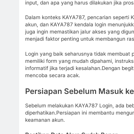
input, dan apa yang harus dilakukan jika prose
Dalam konteks KAYA787, pencarian seperti 
akun, dan KAYA787 kendala login menunjukk
juga ingin memastikan jalur akses yang digu
menjadi faktor penting untuk membangun ra
Login yang baik seharusnya tidak membuat 
memiliki form yang mudah dipahami, instruk
informatif jika terjadi kesalahan.Dengan be
mencoba secara acak.
Persiapan Sebelum Masuk k
Sebelum melakukan KAYA787 Login, ada beb
diperhatikan.Persiapan ini membantu mengura
keamanan akun.