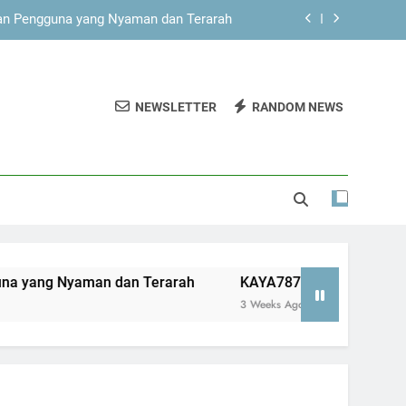
an Pengguna yang Nyaman dan Terarah
ndukung Kenyamanan Pengguna Modern
ra Efisien melalui Berbagai Perangkat
NEWSLETTER
RANDOM NEWS
ingkas dan Mudah Dipahami Pengguna
an Pengguna yang Nyaman dan Terarah
ndukung Kenyamanan Pengguna Modern
ra Efisien melalui Berbagai Perangkat
Nyaman dan Terarah
KAYA787 dan Peran Teknologi d
3 Weeks Ago