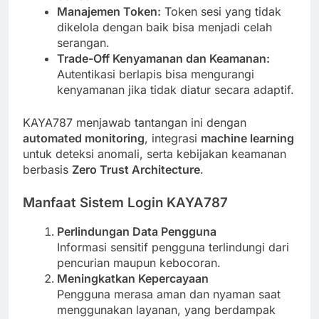
Manajemen Token:
Token sesi yang tidak
dikelola dengan baik bisa menjadi celah
serangan.
Trade-Off Kenyamanan dan Keamanan:
Autentikasi berlapis bisa mengurangi
kenyamanan jika tidak diatur secara adaptif.
KAYA787 menjawab tantangan ini dengan
automated monitoring
, integrasi
machine learning
untuk deteksi anomali, serta kebijakan keamanan
berbasis
Zero Trust Architecture
.
Manfaat Sistem Login KAYA787
Perlindungan Data Pengguna
Informasi sensitif pengguna terlindungi dari
pencurian maupun kebocoran.
Meningkatkan Kepercayaan
Pengguna merasa aman dan nyaman saat
menggunakan layanan, yang berdampak