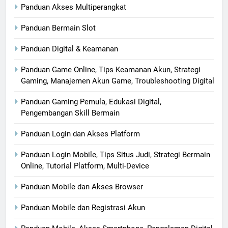
Panduan Akses Multiperangkat
Panduan Bermain Slot
Panduan Digital & Keamanan
Panduan Game Online, Tips Keamanan Akun, Strategi
Gaming, Manajemen Akun Game, Troubleshooting Digital
Panduan Gaming Pemula, Edukasi Digital,
Pengembangan Skill Bermain
Panduan Login dan Akses Platform
Panduan Login Mobile, Tips Situs Judi, Strategi Bermain
Online, Tutorial Platform, Multi-Device
Panduan Mobile dan Akses Browser
Panduan Mobile dan Registrasi Akun