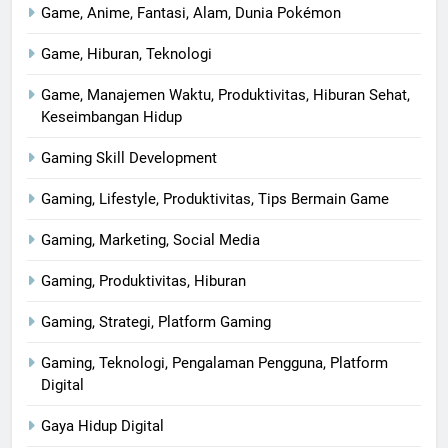
Game, Anime, Fantasi, Alam, Dunia Pokémon
Game, Hiburan, Teknologi
Game, Manajemen Waktu, Produktivitas, Hiburan Sehat,
Keseimbangan Hidup
Gaming Skill Development
Gaming, Lifestyle, Produktivitas, Tips Bermain Game
Gaming, Marketing, Social Media
Gaming, Produktivitas, Hiburan
Gaming, Strategi, Platform Gaming
Gaming, Teknologi, Pengalaman Pengguna, Platform
Digital
Gaya Hidup Digital