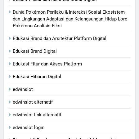
Dunia Pokémon Perilaku & Interaksi Sosial Ekosistem
dan Lingkungan Adaptasi dan Kelangsungan Hidup Lore
Pokémon Analisis Fiksi
Edukasi Brand dan Arsitektur Platform Digital
Edukasi Brand Digital
Edukasi Fitur dan Akses Platform
Edukasi Hiburan Digital
edwinslot
edwinslot alternatif
edwinslot link alternatif
edwinslot login