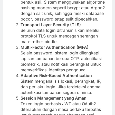
bentuk asli. Sistem menggunakan algoritme
hashing modern seperti bcrypt atau Argon2
dengan salt unik, sehingga meski database
bocor, password tetap sulit dipecahkan.
Transport Layer Security (TLS)
Seluruh data login ditransmisikan melalui
protokol TLS untuk mencegah serangan
man-in-the-middle.
Multi-Factor Authentication (MFA)
Selain password, sistem login dilengkapi
lapisan tambahan berupa OTP, autentikasi
biometrik, atau notifikasi perangkat untuk
memverifikasi identitas pengguna.
Adaptive Risk-Based Authentication
Sistem menganalisis lokasi, perangkat, IP,
dan perilaku login. Jika terdeteksi anomali,
autentikasi tambahan segera diminta.
Session Management yang Aman
Token login berbasis JWT atau OAuth2
diterapkan dengan masa berlaku terbatas