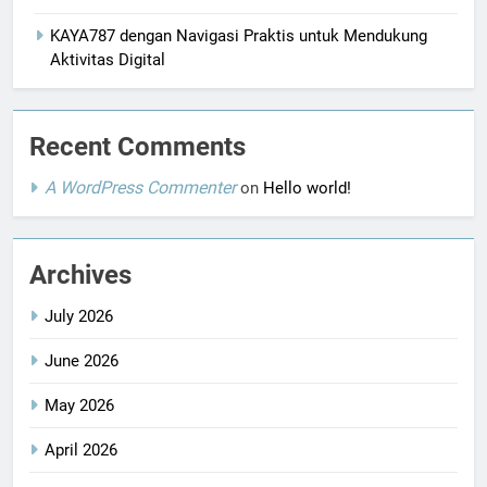
KAYA787 dengan Navigasi Praktis untuk Mendukung
Aktivitas Digital
Recent Comments
A WordPress Commenter
on
Hello world!
Archives
July 2026
June 2026
May 2026
April 2026