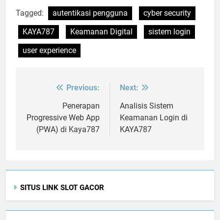
Tagged:
autentikasi pengguna
cyber security
KAYA787
Keamanan Digital
sistem login
user experience
Previous:
Next:
Post
navigation
Penerapan
Analisis Sistem
Progressive Web App
Keamanan Login di
(PWA) di Kaya787
KAYA787
SITUS LINK SLOT GACOR