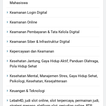
Mahasiswa
Keamanan Login Digital
Keamanan Online
Keamanan Pembayaran & Tata Kelola Digital
Keamanan Siber & Infrastruktur Digital
Kepercayaan dan Keamanan
Kesehatan Jantung, Gaya Hidup Aktif, Panduan Olahraga,
Pola Hidup Sehat
Kesehatan Mental, Manajemen Stres, Gaya Hidup Sehat,
Psikologi, Kesehatan, Kesejahteraan
Keuangan & Teknologi
Lebah4D, judi slot online, slot terpercaya, permainan judi,
strategi menang, platform slot, perjudian online, RTP