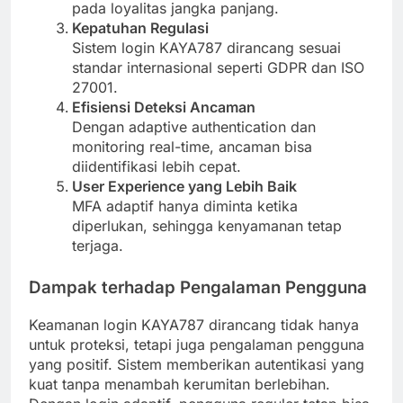
pada loyalitas jangka panjang.
Kepatuhan Regulasi
Sistem login KAYA787 dirancang sesuai
standar internasional seperti GDPR dan ISO
27001.
Efisiensi Deteksi Ancaman
Dengan adaptive authentication dan
monitoring real-time, ancaman bisa
diidentifikasi lebih cepat.
User Experience yang Lebih Baik
MFA adaptif hanya diminta ketika
diperlukan, sehingga kenyamanan tetap
terjaga.
Dampak terhadap Pengalaman Pengguna
Keamanan login KAYA787 dirancang tidak hanya
untuk proteksi, tetapi juga pengalaman pengguna
yang positif. Sistem memberikan autentikasi yang
kuat tanpa menambah kerumitan berlebihan.