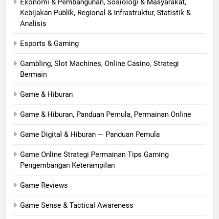
Ekonomi & Pembangunan, Sosiologi & Masyarakat,
Kebijakan Publik, Regional & Infrastruktur, Statistik &
Analisis
Esports & Gaming
Gambling, Slot Machines, Online Casino, Strategi
Bermain
Game & Hiburan
Game & Hiburan, Panduan Pemula, Permainan Online
Game Digital & Hiburan — Panduan Pemula
Game Online Strategi Permainan Tips Gaming
Pengembangan Keterampilan
Game Reviews
Game Sense & Tactical Awareness