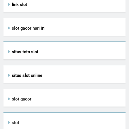
link slot
slot gacor hari ini
situs toto slot
situs slot online
slot gacor
slot