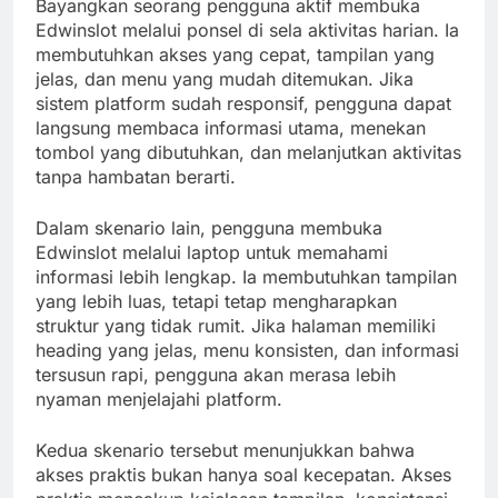
Bayangkan seorang pengguna aktif membuka
Edwinslot melalui ponsel di sela aktivitas harian. Ia
membutuhkan akses yang cepat, tampilan yang
jelas, dan menu yang mudah ditemukan. Jika
sistem platform sudah responsif, pengguna dapat
langsung membaca informasi utama, menekan
tombol yang dibutuhkan, dan melanjutkan aktivitas
tanpa hambatan berarti.
Dalam skenario lain, pengguna membuka
Edwinslot melalui laptop untuk memahami
informasi lebih lengkap. Ia membutuhkan tampilan
yang lebih luas, tetapi tetap mengharapkan
struktur yang tidak rumit. Jika halaman memiliki
heading yang jelas, menu konsisten, dan informasi
tersusun rapi, pengguna akan merasa lebih
nyaman menjelajahi platform.
Kedua skenario tersebut menunjukkan bahwa
akses praktis bukan hanya soal kecepatan. Akses