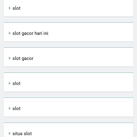
slot
slot gacor hari ini
slot gacor
slot
slot
situs slot