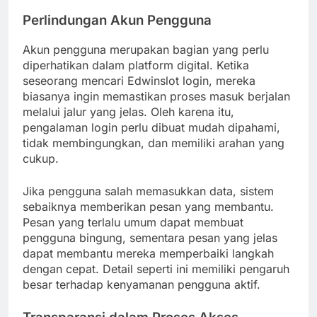
Perlindungan Akun Pengguna
Akun pengguna merupakan bagian yang perlu
diperhatikan dalam platform digital. Ketika
seseorang mencari Edwinslot login, mereka
biasanya ingin memastikan proses masuk berjalan
melalui jalur yang jelas. Oleh karena itu,
pengalaman login perlu dibuat mudah dipahami,
tidak membingungkan, dan memiliki arahan yang
cukup.
Jika pengguna salah memasukkan data, sistem
sebaiknya memberikan pesan yang membantu.
Pesan yang terlalu umum dapat membuat
pengguna bingung, sementara pesan yang jelas
dapat membantu mereka memperbaiki langkah
dengan cepat. Detail seperti ini memiliki pengaruh
besar terhadap kenyamanan pengguna aktif.