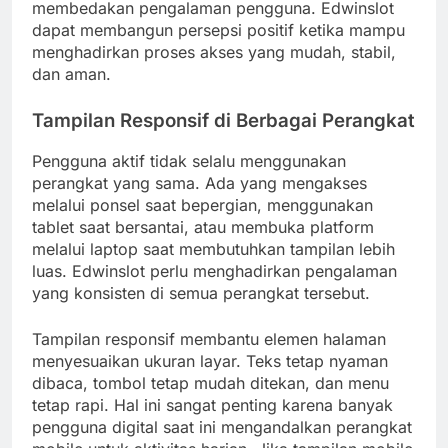
membedakan pengalaman pengguna. Edwinslot
dapat membangun persepsi positif ketika mampu
menghadirkan proses akses yang mudah, stabil,
dan aman.
Tampilan Responsif di Berbagai Perangkat
Pengguna aktif tidak selalu menggunakan
perangkat yang sama. Ada yang mengakses
melalui ponsel saat bepergian, menggunakan
tablet saat bersantai, atau membuka platform
melalui laptop saat membutuhkan tampilan lebih
luas. Edwinslot perlu menghadirkan pengalaman
yang konsisten di semua perangkat tersebut.
Tampilan responsif membantu elemen halaman
menyesuaikan ukuran layar. Teks tetap nyaman
dibaca, tombol tetap mudah ditekan, dan menu
tetap rapi. Hal ini sangat penting karena banyak
pengguna digital saat ini mengandalkan perangkat