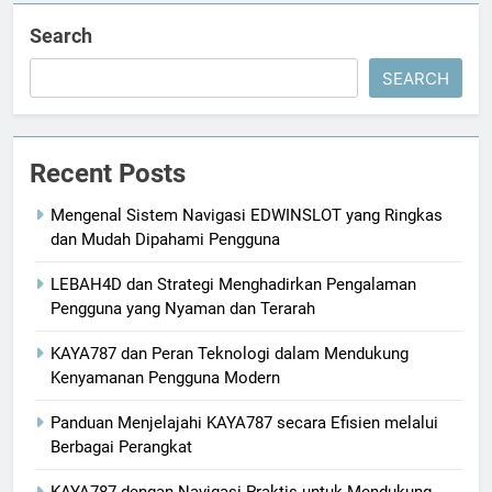
Search
SEARCH
Recent Posts
Mengenal Sistem Navigasi EDWINSLOT yang Ringkas
dan Mudah Dipahami Pengguna
LEBAH4D dan Strategi Menghadirkan Pengalaman
Pengguna yang Nyaman dan Terarah
KAYA787 dan Peran Teknologi dalam Mendukung
Kenyamanan Pengguna Modern
Panduan Menjelajahi KAYA787 secara Efisien melalui
Berbagai Perangkat