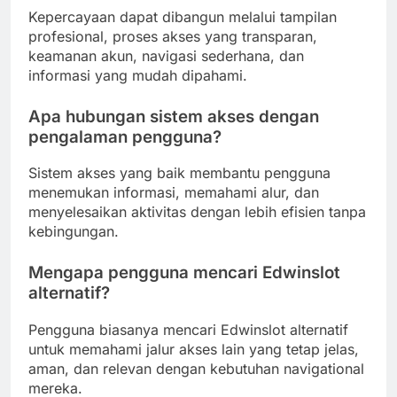
Kepercayaan dapat dibangun melalui tampilan
profesional, proses akses yang transparan,
keamanan akun, navigasi sederhana, dan
informasi yang mudah dipahami.
Apa hubungan sistem akses dengan
pengalaman pengguna?
Sistem akses yang baik membantu pengguna
menemukan informasi, memahami alur, dan
menyelesaikan aktivitas dengan lebih efisien tanpa
kebingungan.
Mengapa pengguna mencari Edwinslot
alternatif?
Pengguna biasanya mencari Edwinslot alternatif
untuk memahami jalur akses lain yang tetap jelas,
aman, dan relevan dengan kebutuhan navigational
mereka.