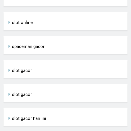
slot online
spaceman gacor
slot gacor
slot gacor
slot gacor hari ini