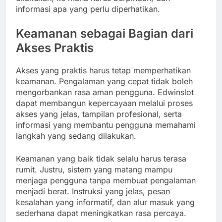
informasi apa yang perlu diperhatikan.
Keamanan sebagai Bagian dari
Akses Praktis
Akses yang praktis harus tetap memperhatikan
keamanan. Pengalaman yang cepat tidak boleh
mengorbankan rasa aman pengguna. Edwinslot
dapat membangun kepercayaan melalui proses
akses yang jelas, tampilan profesional, serta
informasi yang membantu pengguna memahami
langkah yang sedang dilakukan.
Keamanan yang baik tidak selalu harus terasa
rumit. Justru, sistem yang matang mampu
menjaga pengguna tanpa membuat pengalaman
menjadi berat. Instruksi yang jelas, pesan
kesalahan yang informatif, dan alur masuk yang
sederhana dapat meningkatkan rasa percaya.