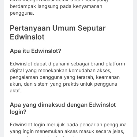
berdampak langsung pada kenyamanan
pengguna.
Pertanyaan Umum Seputar
Edwinslot
Apa itu Edwinslot?
Edwinslot dapat dipahami sebagai brand platform
digital yang menekankan kemudahan akses,
pengalaman pengguna yang terarah, keamanan
akun, dan sistem yang praktis untuk pengguna
aktif.
Apa yang dimaksud dengan Edwinslot
login?
Edwinslot login merujuk pada pencarian pengguna
yang ingin menemukan akses masuk secara jelas,