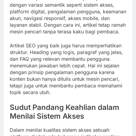
dengan variasi semantik seperti sistem akses,
platform digital, pengalaman pengguna, keamanan
akun, navigasi responsif, akses mobile, dan
layanan stabil. Dengan cara ini, artikel tetap ramah
mesin pencari tanpa terasa kaku bagi pembaca.
Artikel SEO yang baik juga harus memperhatikan
struktur. Heading yang logis, paragraf yang jelas,
dan FAQ yang relevan membantu pengguna
menemukan jawaban lebih cepat. Hal ini sejalan
dengan prinsip pengalaman pengguna karena
konten bukan hanya ditulis untuk mesin pencari,
tetapi juga untuk membantu pembaca memahami
topik secara utuh.
Sudut Pandang Keahlian dalam
Menilai Sistem Akses
Dalam menilai kualitas sistem akses sebuah