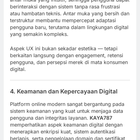
berinteraksi dengan sistem tanpa rasa frustrasi
atau hambatan teknis. Antar muka yang bersih dan
terstruktur membantu mempercepat adaptasi
pengguna baru, terutama dalam lingkungan digital
yang semakin kompleks.
Aspek UX ini bukan sekadar estetika — tetapi
berkaitan langsung dengan engagement, retensi
pengguna, dan persepsi merek di mata konsumen
digital.
4. Keamanan dan Kepercayaan Digital
Platform online modern sangat bergantung pada
sistem keamanan yang kuat untuk menjaga data
pengguna dan integritas layanan.
KAYA787
memperhatikan aspek keamanan digital dengan
menerapkan enkripsi kuat, sistem autentikasi
berlapis, serta pengelolaan domain dan sertifikat