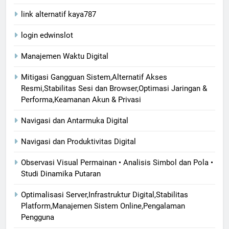
link alternatif kaya787
login edwinslot
Manajemen Waktu Digital
Mitigasi Gangguan Sistem,Alternatif Akses
Resmi,Stabilitas Sesi dan Browser,Optimasi Jaringan &
Performa,Keamanan Akun & Privasi
Navigasi dan Antarmuka Digital
Navigasi dan Produktivitas Digital
Observasi Visual Permainan • Analisis Simbol dan Pola •
Studi Dinamika Putaran
Optimalisasi Server,Infrastruktur Digital,Stabilitas
Platform,Manajemen Sistem Online,Pengalaman
Pengguna