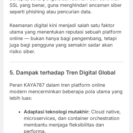
SSL yang benar, guna menghindari ancaman siber
seperti phishing atau pencurian data.
Keamanan digital kini menjadi salah satu faktor
utama yang menentukan reputasi sebuah platform
online — bukan hanya bagi pengembang, tetapi
juga bagi pengguna yang semakin sadar akan
risiko siber.
5. Dampak terhadap Tren Digital Global
Peran KAYA787 dalam tren platform online
modern mencerminkan beberapa pola utama yang
lebih luas:
Adaptasi teknologi mutakhir:
Cloud native,
microservices, dan container orchestration
membantu menjaga fleksibilitas dan
performa.