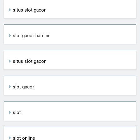
situs slot gacor
slot gacor hari ini
situs slot gacor
slot gacor
slot
slot online