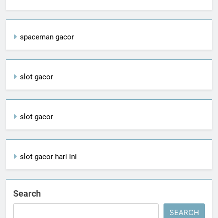
spaceman gacor
slot gacor
slot gacor
slot gacor hari ini
Search
SEARCH