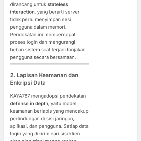
dirancang untuk
stateless
interaction
, yang berarti server
tidak perlu menyimpan sesi
pengguna dalam memori.
Pendekatan ini mempercepat
proses login dan mengurangi
beban sistem saat terjadi lonjakan
pengguna secara bersamaan.
2. Lapisan Keamanan dan
Enkripsi Data
KAYA787 mengadopsi pendekatan
defense in depth
, yaitu model
keamanan berlapis yang mencakup
perlindungan di sisi jaringan,
aplikasi, dan pengguna. Setiap data
login yang dikirim dari sisi klien