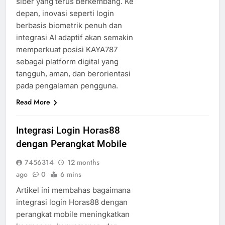
siber yang terus berkembang. Ke
depan, inovasi seperti login
berbasis biometrik penuh dan
integrasi AI adaptif akan semakin
memperkuat posisi KAYA787
sebagai platform digital yang
tangguh, aman, dan berorientasi
pada pengalaman pengguna.
Read More
Integrasi Login Horas88
dengan Perangkat Mobile
7456314
12 months
ago
0
6 mins
Artikel ini membahas bagaimana
integrasi login Horas88 dengan
perangkat mobile meningkatkan