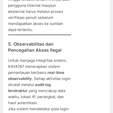
pengguna internal maupun
eksternal harus melalui proses
verifikasi penuh sebelum
mendapatkan akses ke sumber
daya tertentu.
5. Observabilitas dan
Pencegahan Akses Ilegal
Untuk menjaga integritas sistem,
KAYA787 menerapkan sistem
pemantauan berbasis
real-time
observability
. Setiap aktivitas login
dicatat melalui
audit log
terstruktur
yang mencakup data
waktu, lokasi IP, perangkat, dan
hasil autentikasi.
Jika sistem mendeteksi pola login