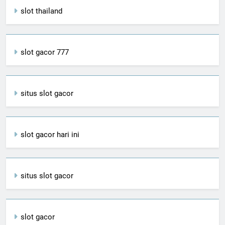
slot thailand
slot gacor 777
situs slot gacor
slot gacor hari ini
situs slot gacor
slot gacor