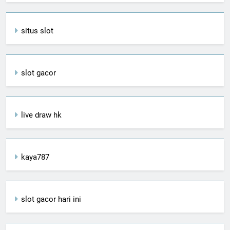
situs slot
slot gacor
live draw hk
kaya787
slot gacor hari ini