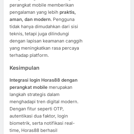
perangkat mobile memberikan
pengalaman yang lebih
praktis,
aman, dan modern
. Pengguna
tidak hanya dimudahkan dari sisi
teknis, tetapi juga dilindungi
dengan lapisan keamanan canggih
yang meningkatkan rasa percaya
terhadap platform.
Kesimpulan
Integrasi login Horas88 dengan
perangkat mobile
merupakan
langkah strategis dalam
menghadapi tren digital modern.
Dengan fitur seperti OTP,
autentikasi dua faktor, login
biometrik, serta notifikasi real-
time, Horas88 berhasil