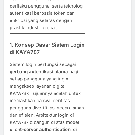
perilaku pengguna, serta teknologi
autentikasi berbasis token dan
enkripsi yang selaras dengan
praktik industri global.
1. Konsep Dasar Sistem Login
di KAYA787
Sistem login berfungsi sebagai
gerbang autentikasi utama
bagi
setiap pengguna yang ingin
mengakses layanan digital
KAYA787. Tujuannya adalah untuk
memastikan bahwa identitas
pengguna diverifikasi secara aman
dan efisien. Arsitektur login di
KAYA787 dibangun di atas model
client-server authentication
, di