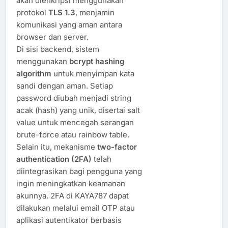
akan dienkripsi menggunakan
protokol
TLS 1.3
, menjamin
komunikasi yang aman antara
browser dan server.
Di sisi backend, sistem
menggunakan
bcrypt hashing
algorithm
untuk menyimpan kata
sandi dengan aman. Setiap
password diubah menjadi string
acak (hash) yang unik, disertai salt
value untuk mencegah serangan
brute-force atau rainbow table.
Selain itu, mekanisme
two-factor
authentication (2FA)
telah
diintegrasikan bagi pengguna yang
ingin meningkatkan keamanan
akunnya. 2FA di KAYA787 dapat
dilakukan melalui email OTP atau
aplikasi autentikator berbasis