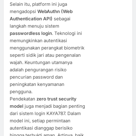
Selain itu, platform ini juga
mengadopsi
WebAuthn (Web
Authentication API)
sebagai
langkah menuju sistem
passwordless login
. Teknologi ini
memungkinkan autentikasi
menggunakan perangkat biometrik
seperti sidik jari atau pengenalan
wajah. Keuntungan utamanya
adalah pengurangan risiko
pencurian password dan
peningkatan kenyamanan
pengguna.
Pendekatan
zero trust security
model
juga menjadi bagian penting
dari sistem login KAYA787. Dalam
model ini, setiap permintaan
autentikasi dianggap berisiko
hingga terbukti aman. Artinya, baik