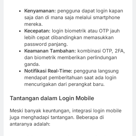
Kenyamanan:
pengguna dapat login kapan
saja dan di mana saja melalui smartphone
mereka.
Kecepatan:
login biometrik atau OTP jauh
lebih cepat dibandingkan memasukkan
password panjang.
Keamanan Tambahan:
kombinasi OTP, 2FA,
dan biometrik memberikan perlindungan
ganda.
Notifikasi Real-Time:
pengguna langsung
mendapat pemberitahuan saat ada login
mencurigakan dari perangkat baru.
Tantangan dalam Login Mobile
Meski banyak keuntungan, integrasi login mobile
juga menghadapi tantangan. Beberapa di
antaranya adalah: