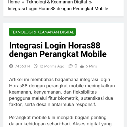
Home
Teknologi & Keamanan Digital
Integrasi Login Horas88 dengan Perangkat Mobile
TEKNOLOGI & KEAMANAN DIGITAL
Integrasi Login Horas88
dengan Perangkat Mobile
0
7456314
12 Months Ago
6 Mins
Artikel ini membahas bagaimana integrasi login
Horas88 dengan perangkat mobile meningkatkan
keamanan, kenyamanan, dan fleksibilitas
pengguna melalui fitur biometrik, autentikasi dua
faktor, serta desain antarmuka responsif.
Perangkat mobile kini menjadi bagian penting
dalam kehidupan sehari-hari. Akses digital yang