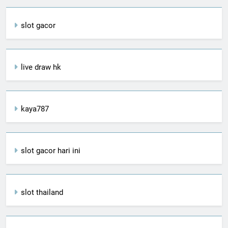
slot gacor
live draw hk
kaya787
slot gacor hari ini
slot thailand