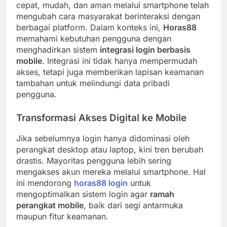
cepat, mudah, dan aman melalui smartphone telah
mengubah cara masyarakat berinteraksi dengan
berbagai platform. Dalam konteks ini,
Horas88
memahami kebutuhan pengguna dengan
menghadirkan sistem
integrasi login berbasis
mobile
. Integrasi ini tidak hanya mempermudah
akses, tetapi juga memberikan lapisan keamanan
tambahan untuk melindungi data pribadi
pengguna.
Transformasi Akses Digital ke Mobile
Jika sebelumnya login hanya didominasi oleh
perangkat desktop atau laptop, kini tren berubah
drastis. Mayoritas pengguna lebih sering
mengakses akun mereka melalui smartphone. Hal
ini mendorong
horas88 login
untuk
mengoptimalkan sistem login agar
ramah
perangkat mobile
, baik dari segi antarmuka
maupun fitur keamanan.