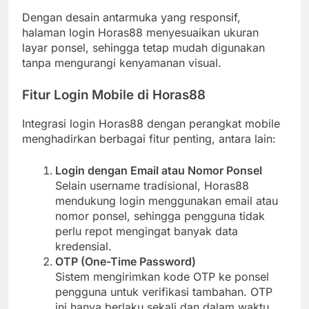
Dengan desain antarmuka yang responsif,
halaman login Horas88 menyesuaikan ukuran
layar ponsel, sehingga tetap mudah digunakan
tanpa mengurangi kenyamanan visual.
Fitur Login Mobile di Horas88
Integrasi login Horas88 dengan perangkat mobile
menghadirkan berbagai fitur penting, antara lain:
Login dengan Email atau Nomor Ponsel
Selain username tradisional, Horas88
mendukung login menggunakan email atau
nomor ponsel, sehingga pengguna tidak
perlu repot mengingat banyak data
kredensial.
OTP (One-Time Password)
Sistem mengirimkan kode OTP ke ponsel
pengguna untuk verifikasi tambahan. OTP
ini hanya berlaku sekali dan dalam waktu