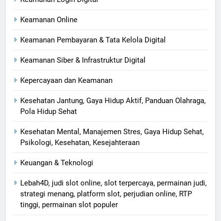
Keamanan Online
Keamanan Pembayaran & Tata Kelola Digital
Keamanan Siber & Infrastruktur Digital
Kepercayaan dan Keamanan
Kesehatan Jantung, Gaya Hidup Aktif, Panduan Olahraga,
Pola Hidup Sehat
Kesehatan Mental, Manajemen Stres, Gaya Hidup Sehat,
Psikologi, Kesehatan, Kesejahteraan
Keuangan & Teknologi
Lebah4D, judi slot online, slot terpercaya, permainan judi,
strategi menang, platform slot, perjudian online, RTP
tinggi, permainan slot populer