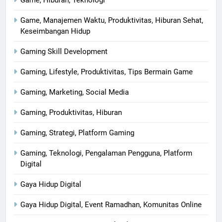
Game, Manajemen Waktu, Produktivitas, Hiburan Sehat,
Keseimbangan Hidup
Gaming Skill Development
Gaming, Lifestyle, Produktivitas, Tips Bermain Game
Gaming, Marketing, Social Media
Gaming, Produktivitas, Hiburan
Gaming, Strategi, Platform Gaming
Gaming, Teknologi, Pengalaman Pengguna, Platform
Digital
Gaya Hidup Digital
Gaya Hidup Digital, Event Ramadhan, Komunitas Online