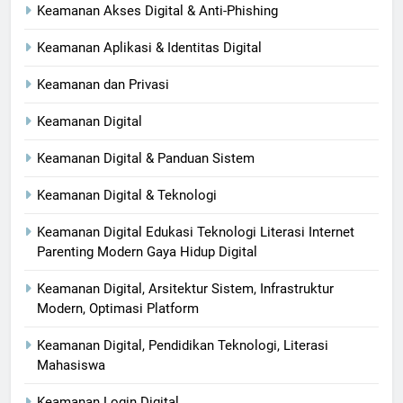
Keamanan Akses Digital & Anti-Phishing
Keamanan Aplikasi & Identitas Digital
Keamanan dan Privasi
Keamanan Digital
Keamanan Digital & Panduan Sistem
Keamanan Digital & Teknologi
Keamanan Digital Edukasi Teknologi Literasi Internet
Parenting Modern Gaya Hidup Digital
Keamanan Digital, Arsitektur Sistem, Infrastruktur
Modern, Optimasi Platform
Keamanan Digital, Pendidikan Teknologi, Literasi
Mahasiswa
Keamanan Login Digital