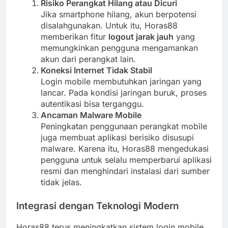
Risiko Perangkat Hilang atau Dicuri
Jika smartphone hilang, akun berpotensi
disalahgunakan. Untuk itu, Horas88
memberikan fitur
logout jarak jauh
yang
memungkinkan pengguna mengamankan
akun dari perangkat lain.
Koneksi Internet Tidak Stabil
Login mobile membutuhkan jaringan yang
lancar. Pada kondisi jaringan buruk, proses
autentikasi bisa terganggu.
Ancaman Malware Mobile
Peningkatan penggunaan perangkat mobile
juga membuat aplikasi berisiko disusupi
malware. Karena itu, Horas88 mengedukasi
pengguna untuk selalu memperbarui aplikasi
resmi dan menghindari instalasi dari sumber
tidak jelas.
Integrasi dengan Teknologi Modern
Horas88 terus meningkatkan sistem login mobile