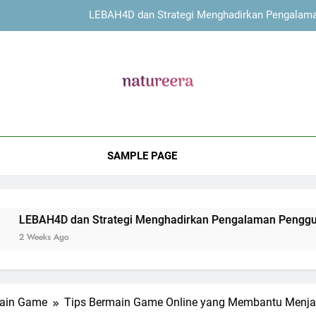
LEBAH4D dan Strategi Menghadirkan Pengalam
KAYA787 dan Peran Teknologi dalam Me
Panduan Menjelajahi KAYA787 seca
Mengenal Sistem Navigasi EDWINSLOT yang R
ure Era
ips Dan Informasi Tentang Gaya Hidup Alami Di Nature Era.
LEBAH4D dan Strategi Menghadirkan Pengalam
SAMPLE PAGE
KAYA787 dan Peran Teknologi dalam Me
Panduan Menjelajahi KAYA787 seca
 dan Strategi Menghadirkan Pengalaman Pengguna yang Nya
go
rmain Game
Tips Bermain Game Online yang Membantu Menj