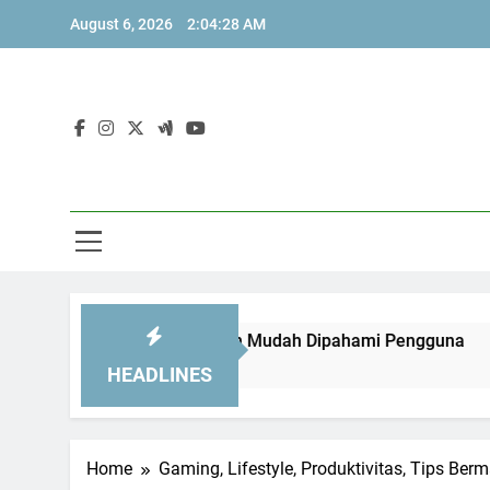
Skip
August 6, 2026
2:04:29 AM
to
content
Nat
Jelajahi T
 yang Ringkas dan Mudah Dipahami Pengguna
LEBAH4D
2 Weeks A
HEADLINES
Home
Gaming, Lifestyle, Produktivitas, Tips Be