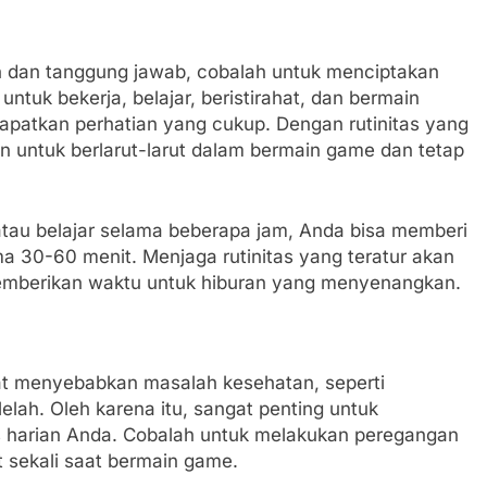
 dan tanggung jawab, cobalah untuk menciptakan
untuk bekerja, belajar, beristirahat, dan bermain
apatkan perhatian yang cukup. Dengan rutinitas yang
n untuk berlarut-larut dalam bermain game dan tetap
atau belajar selama beberapa jam, Anda bisa memberi
a 30-60 menit. Menjaga rutinitas yang teratur akan
emberikan waktu untuk hiburan yang menyenangkan.
t menyebabkan masalah kesehatan, seperti
elah. Oleh karena itu, sangat penting untuk
as harian Anda. Cobalah untuk melakukan peregangan
t sekali saat bermain game.