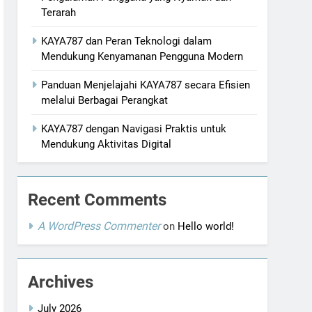
Terarah
KAYA787 dan Peran Teknologi dalam
Mendukung Kenyamanan Pengguna Modern
Panduan Menjelajahi KAYA787 secara Efisien
melalui Berbagai Perangkat
KAYA787 dengan Navigasi Praktis untuk
Mendukung Aktivitas Digital
Recent Comments
A WordPress Commenter
on
Hello world!
Archives
July 2026