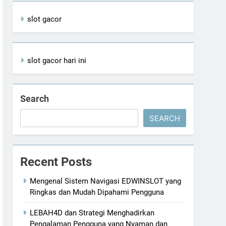
slot gacor
slot gacor hari ini
Search
SEARCH
Recent Posts
Mengenal Sistem Navigasi EDWINSLOT yang
Ringkas dan Mudah Dipahami Pengguna
LEBAH4D dan Strategi Menghadirkan
Pengalaman Pengguna yang Nyaman dan