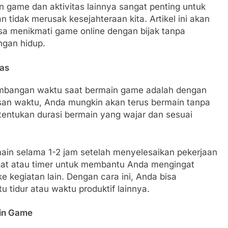
game dan aktivitas lainnya sangat penting untuk
 tidak merusak kesejahteraan kita. Artikel ini akan
a menikmati game online dengan bijak tanpa
gan hidup.
las
eimbangan waktu saat bermain game adalah dengan
san waktu, Anda mungkin akan terus bermain tanpa
 tentukan durasi bermain yang wajar dan sesuai
ain selama 1-2 jam setelah menyelesaikan pekerjaan
ngat atau timer untuk membantu Anda mengingat
e kegiatan lain. Dengan cara ini, Anda bisa
tidur atau waktu produktif lainnya.
ain Game