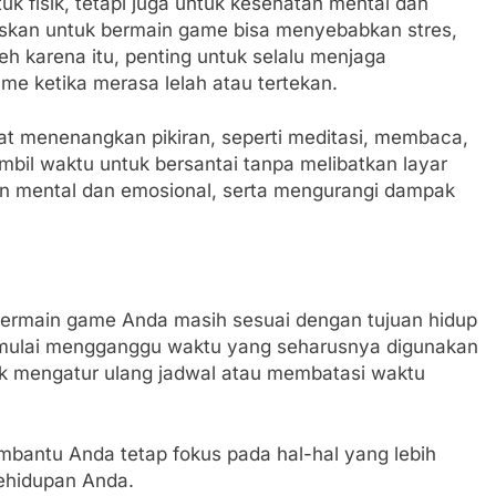
k fisik, tetapi juga untuk kesehatan mental dan
iskan untuk bermain game bisa menyebabkan stres,
h karena itu, penting untuk selalu menjaga
me ketika merasa lelah atau tertekan.
at menenangkan pikiran, seperti meditasi, membaca,
il waktu untuk bersantai tanpa melibatkan layar
 mental dan emosional, serta mengurangi dampak
bermain game Anda masih sesuai dengan tujuan hidup
 mulai mengganggu waktu yang seharusnya digunakan
ntuk mengatur ulang jadwal atau membatasi waktu
antu Anda tetap fokus pada hal-hal yang lebih
ehidupan Anda.